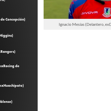
. de Concepción)
Ignacio Mesías (Delantero, e
Higgins)
xRangers)
 exRacing de
 exHuachipato)
ublense)