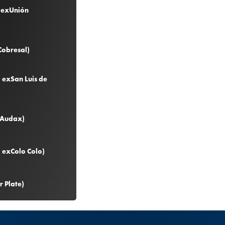
o exUnión
Cobresal)
 exSan Luis de
xAudax)
, exColo Colo)
r Plate)