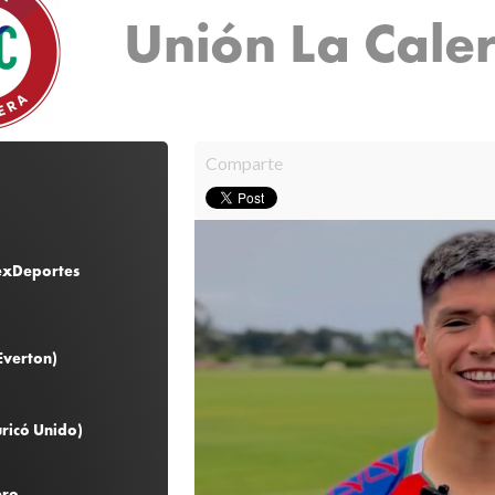
Unión La Cale
Comparte
 exDeportes
Everton)
ricó Unido)
ero,